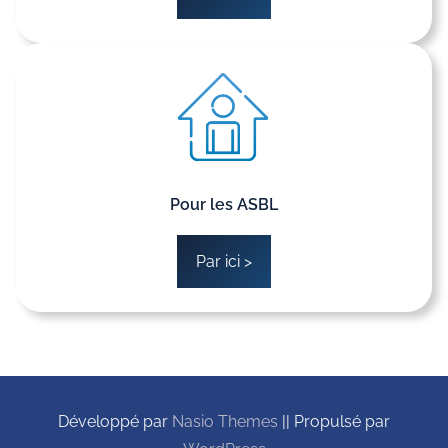
Pour les ASBL
Par ici >
Développé par
Nasio Themes
||
Propulsé par