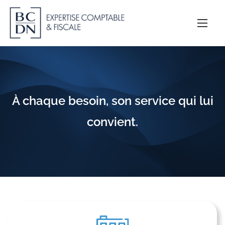
A
l
l
e
r
a
u
À chaque besoin, son service qui lui
c
o
convient.
n
t
e
n
u