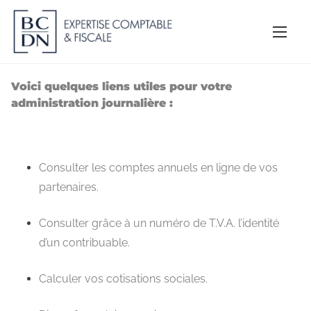
A
l
l
e
r
Voici quelques liens utiles pour votre
administration journalière :
a
u
c
o
Consulter les
comptes annuels
en ligne de vos
n
partenaires.
t
e
Consulter grâce à un numéro de T.V.A.
l’identité
n
d’un contribuable
.
u
Calculer vos
cotisations sociales
.