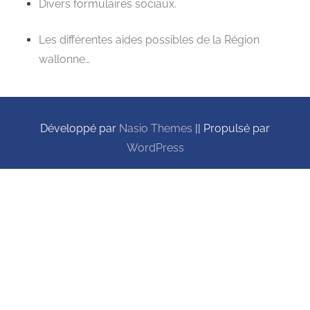
Divers
formulaires sociaux
.
Les différentes
aides
possibles de la Région
wallonne…
Développé par
Nasio Themes
||
Propulsé par
WordPress