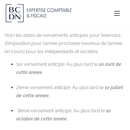
A
l
l
e
Voici les dates de versements anticipés pour l’exercice
r
d’imposition pour l’année prochaine (revenus de l’année
a
en cours) pour les indépendants et sociétés:
u
c
1er versement anticipé: Au plus tard le
10 avril de
o
cette année.
n
t
2ème versement anticipé: Au plus tard le
10 juillet
e
de cette année.
n
u
3ème versement anticipé: Au plus tard le
10
octobre de cette année.