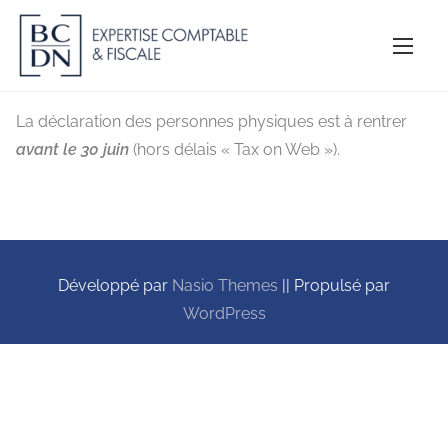
A
l
l
e
La déclaration des personnes physiques est à rentrer
r
avant le 30 juin
(hors délais « Tax on Web »).
a
u
c
o
n
Développé par
Nasio Themes
||
Propulsé par
t
WordPress
e
n
u